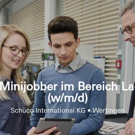
/ Minijobber im Bereich La
(w/m/d)
Schüco International KG • Wertingen