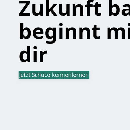
Zukunft b
beginnt m
dir
Jetzt Schüco kennenlernen