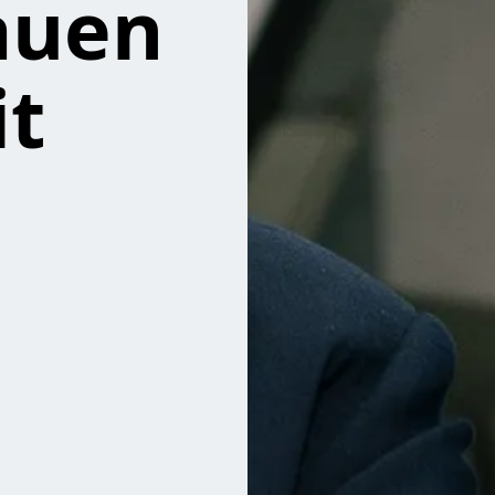
auen
it