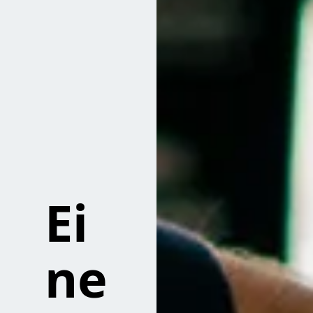
Ei
ne